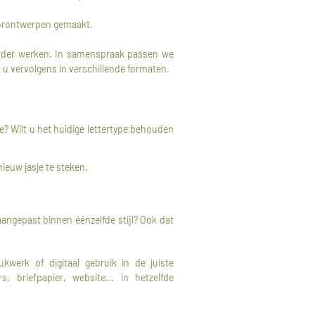
oorontwerpen gemaakt.
verder werken. In samenspraak passen we
t u vervolgens in verschillende formaten.
e? Wilt u het huidige lettertype behouden
ieuw jasje te steken.
aangepast binnen éénzelfde stijl? Ook dat
kwerk of digitaal gebruik in de juiste
s, briefpapier, website... in hetzelfde